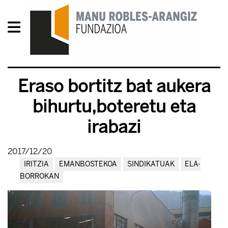
Eraso bortitz bat aukera
bihurtu,boteretu eta
irabazi
2017/12/20
IRITZIA
EMANBOSTEKOA
SINDIKATUAK
ELA-
BORROKAN