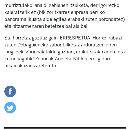
murriztutako lanaldi gehienen itzulketa, derrigorrezko
kaleratzerik ez (bik zoritxarrez enpresa berriko
panorama ikusita alde egitea erabaki zuten borondatez)
eta hitzarmenaren betetzea bai ala bai.
Eta horretaz guztiaz gain, ERRESPETUA. Horixe irabazi
zuten Debagoieneko zabor bilketaz arduratzen diren
langileek. Zorionak talde guztiari, erakutsitako adore eta
kemenagatik! Zorionak Ane eta Pablori ere, gidari
bikainak izan zarete-eta