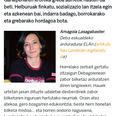
Garaipenaren kronika greba aurretik hasten da
beti. Helburuak finkatu, sozializazio lan itzela egin
eta azkenean bai, indarra badago, borrokarako
eta grebarako hordagoa bota.
Amagoia Lasagabaster
,
Deba eskualdeko
arduraduna ELAn (
artikulu
hau Landeian argitaratu
d
a)
Horrelako zerbait gertatu
zitzaigun Debagoienean
zabor bilketaz arduratzen
diren langileekin. Hauek
urtetan jasan dituzte udaletxe desberdinek zabor
bilketaren inguruan hartutako neurriak. Orain atez
atekoa, gero bosgarren edukiontzia, beste herri honetan
bilketa mistoa… eta horren ondorio nagusiena,