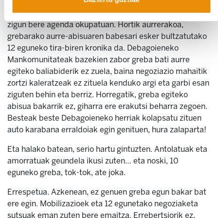
hara! Ordura arte gurekin biltzeko denborarik izan ez
zuen Mankomunitateko arduradunak lekutxo bat egin
zigun bere agenda okupatuan. Hortik aurrerakoa,
grebarako aurre-abisuaren babesari esker bultzatutako
12 eguneko tira-biren kronika da. Debagoieneko
Mankomunitateak bazekien zabor greba bati aurre
egiteko baliabiderik ez zuela, baina negoziazio mahaitik
zortzi kaleratzeak ez zituela kenduko argi eta garbi esan
ziguten behin eta berriz. Horregatik, greba egiteko
abisua bakarrik ez, giharra ere erakutsi beharra zegoen.
Besteak beste Debagoieneko herriak kolapsatu zituen
auto karabana erraldoiak egin genituen, hura zalaparta!
Eta halako batean, serio hartu gintuzten. Antolatuak eta
amorratuak geundela ikusi zuten… eta noski, 10
eguneko greba, tok-tok, ate joka.
Errespetua. Azkenean, ez genuen greba egun bakar bat
ere egin. Mobilizazioek eta 12 egunetako negoziaketa
sutsuak eman zuten bere emaitza. Errebertsiorik ez,