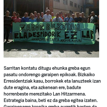
Sarritan kontatu ditugu ehunka greba egun
pasatu ondorengo garaipen epikoak. Bizkaiko
Erresidentziak kasu, borrokek eta lanuzteek izan
dute eragina, eta azkenean ere, badute
horrenbeste merezitako Lan Hitzarmena.
Estrategia baina, beti ez da greba egitea izaten.