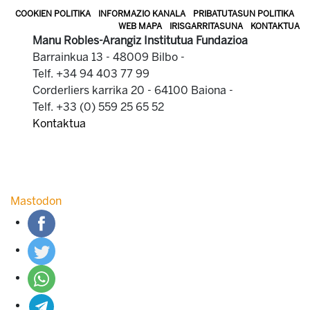
COOKIEN POLITIKA
INFORMAZIO KANALA
PRIBATUTASUN POLITIKA
WEB MAPA
IRISGARRITASUNA
KONTAKTUA
Manu Robles-Arangiz Institutua Fundazioa
Barrainkua 13 - 48009 Bilbo -
Telf. +34 94 403 77 99
Corderliers karrika 20 - 64100 Baiona -
Telf. +33 (0) 559 25 65 52
Kontaktua
Mastodon