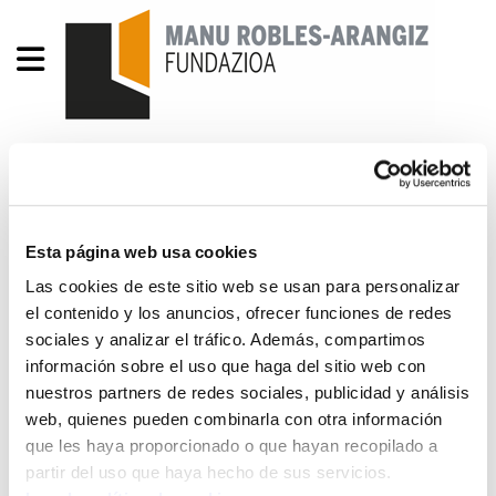
Presupuestos CAPV 2018:
cada vez una menor parte
Esta página web usa cookies
de la riqueza para
Las cookies de este sitio web se usan para personalizar
servicios públicos
el contenido y los anuncios, ofrecer funciones de redes
sociales y analizar el tráfico. Además, compartimos
información sobre el uso que haga del sitio web con
presupuesto-capv-2018.pdf
500.9 KB
nuestros partners de redes sociales, publicidad y análisis
web, quienes pueden combinarla con otra información
El proyecto de presupuestos del Gobierno Vasco
que les haya proporcionado o que hayan recopilado a
para 2018 continúa por la senda de los
partir del uso que haya hecho de sus servicios.