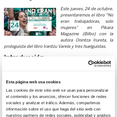
Este jueves, 24 de octubre,
presentaremos el libro "No
eran trabajadoras, solo
mujeres" en Pikara
Magazine (Bilbo) con la
autora Onintza Irureta, la
prologuista del libro Irantzu Varela y tres huelguistas.
Introducción
Una huelga de 378 días.
Al principio, iban anotando
cada día en una libreta.
Pero llegó un momento en que,
después de tantos días en huelga y en vista de la
Esta página web usa cookies
magnitud que había alcanzado la protesta,
las
Las cookies de este sitio web se usan para personalizar
trabajadoras de las residencias de mayores de Bizkaia
el contenido y los anuncios, ofrecer funciones de redes
dejaron de anotar los días.
El gran riesgo de una huelga
sociales y analizar el tráfico. Además, compartimos
prolongada es que acabe minando las fuerzas de las
información sobre el uso que haga del sitio web con
huelguistas.
Las patronales tampoco se esperaban que
nuestros partners de redes sociales, publicidad y análisis