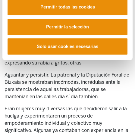
de cuidados y que ellas estaban pagando las
Permitir todas las cookies
consecuencias de la apuesta privatizadora de las
instituciones públicas… Fueron informando de su lucha
de manera puntual.
Acudieron a los medios, tomaron las
Permitir la selección
calles de Bilbao, recorrieron Bizkaia, organizaron
marchas a pie, montaron en piragua y en velero…
Solo usar cookies necesarias
Hicieron llegar su reivindicación a todas partes,
acompañadas de cantos y sonrisas, unas veces, y
expresando su rabia a gritos, otras.
Aguantar y persistir.
La patronal y la Diputación Foral de
Bizkaia se mostraban incómodas, incrédulas ante la
persistencia de aquellas trabajadoras, que se
mantenían en las calles día sí día también.
Eran mujeres muy diversas las que decidieron salir a la
huelga y experimentaron un proceso de
empoderamiento individual y colectivo muy
significativo.
Algunas ya contaban con experiencia en la